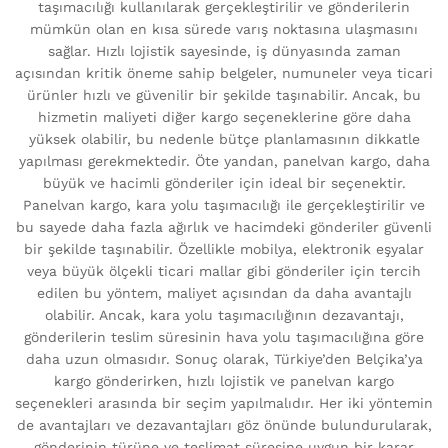
taşımacılığı kullanılarak gerçekleştirilir ve gönderilerin
mümkün olan en kısa sürede varış noktasına ulaşmasını
sağlar. Hızlı lojistik sayesinde, iş dünyasında zaman
açısından kritik öneme sahip belgeler, numuneler veya ticari
ürünler hızlı ve güvenilir bir şekilde taşınabilir. Ancak, bu
hizmetin maliyeti diğer kargo seçeneklerine göre daha
yüksek olabilir, bu nedenle bütçe planlamasının dikkatle
yapılması gerekmektedir. Öte yandan, panelvan kargo, daha
büyük ve hacimli gönderiler için ideal bir seçenektir.
Panelvan kargo, kara yolu taşımacılığı ile gerçekleştirilir ve
bu sayede daha fazla ağırlık ve hacimdeki gönderiler güvenli
bir şekilde taşınabilir. Özellikle mobilya, elektronik eşyalar
veya büyük ölçekli ticari mallar gibi gönderiler için tercih
edilen bu yöntem, maliyet açısından da daha avantajlı
olabilir. Ancak, kara yolu taşımacılığının dezavantajı,
gönderilerin teslim süresinin hava yolu taşımacılığına göre
daha uzun olmasıdır. Sonuç olarak, Türkiye’den Belçika’ya
kargo gönderirken, hızlı lojistik ve panelvan kargo
seçenekleri arasında bir seçim yapılmalıdır. Her iki yöntemin
de avantajları ve dezavantajları göz önünde bulundurularak,
gönderinin türüne ve teslimat süresine uygun bir karar