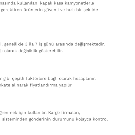
nmasında kullanılan, kapalı kasa kamyonetlerle
gerektiren ürünlerin güvenli ve hızlı bir şekilde
, genellikle 3 ila 7 iş günü arasında değişmektedir.
ı olarak değişiklik gösterebilir.
 gibi çeşitli faktörlere bağlı olarak hesaplanır.
kate alınarak fiyatlandırma yapılır.
enmek için kullanılır. Kargo firmaları,
ip sisteminden gönderinin durumunu kolayca kontrol