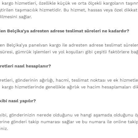
 kargo hizmetleri, özellikle küçük ve orta ölçekli kargoların taşı
tirilen taşımacılık hizmetidir. Bu hizmet, hassas veya özel dikkat 
ilmesini sağlar.
den Belçika’ya adresten adrese teslimat süreleri ne kadardır?
en Belçika’ya panelvan kargo ile adresten adrese teslimat süreleri
süresi, gümrük işlemleri ve yol koşulları gibi çeşitli faktörlere bağl
retleri nasıl hesaplanır?
etleri, gönderinin ağırlığı, hacmi, teslimat noktası ve ek hizmetler
 kargo hizmetlerinde genellikle ağırlık ve hacim hesaplamaları dik
ibi nasıl yapılır?
kibi, gönderinizin nerede olduğunu ve hangi aşamada olduğunu öğr
erine gönderi takip numarası sağlar ve bu numara ile online tak
iniz.