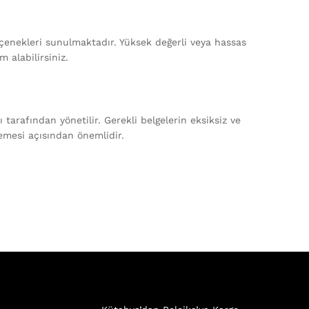
eçenekleri sunulmaktadır. Yüksek değerli veya hassas
 alabilirsiniz.
 tarafından yönetilir. Gerekli belgelerin eksiksiz ve
lemesi açısından önemlidir.