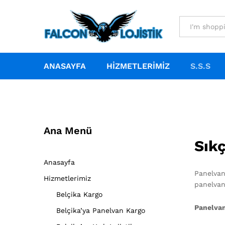
All
ANASAYFA
HIZMETLERIMIZ
S.S.S
Ana Menü
Sık
Anasayfa
Panelvan
Hizmetlerimiz
panelvan
Belçika Kargo
Panelvan
Belçika’ya Panelvan Kargo