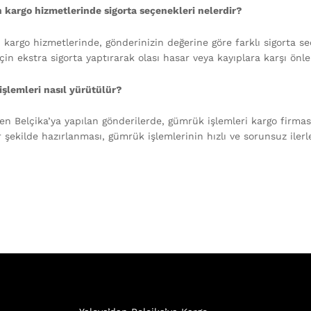
 kargo hizmetlerinde sigorta seçenekleri nelerdir?
 kargo hizmetlerinde, gönderinizin değerine göre farklı sigorta s
çin ekstra sigorta yaptırarak olası hasar veya kayıplara karşı önlem
şlemleri nasıl yürütülür?
en Belçika’ya yapılan gönderilerde, gümrük işlemleri kargo firması
r şekilde hazırlanması, gümrük işlemlerinin hızlı ve sorunsuz iler