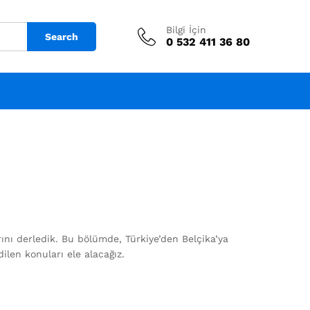
Bilgi İçin
Search
0 532 411 36 80
rını derledik. Bu bölümde, Türkiye’den Belçika’ya
ilen konuları ele alacağız.