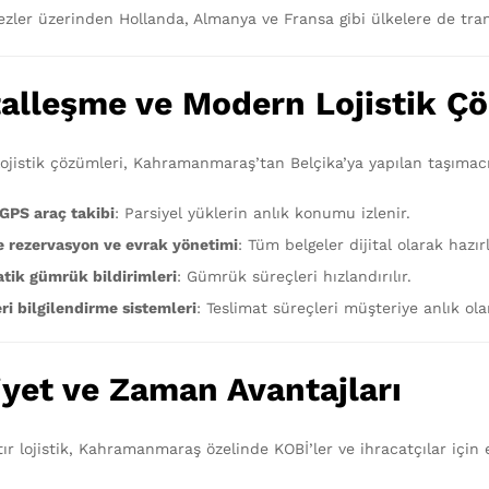
zler üzerinden Hollanda, Almanya ve Fransa gibi ülkelere de transi
talleşme ve Modern Lojistik Ç
jistik çözümleri, Kahramanmaraş’tan Belçika’ya yapılan taşımacılığ
 GPS araç takibi
: Parsiyel yüklerin anlık konumu izlenir.
e rezervasyon ve evrak yönetimi
: Tüm belgeler dijital olarak hazırl
tik gümrük bildirimleri
: Gümrük süreçleri hızlandırılır.
ri bilgilendirme sistemleri
: Teslimat süreçleri müşteriye anlık olar
iyet ve Zaman Avantajları
tır lojistik, Kahramanmaraş özelinde KOBİ’ler ve ihracatçılar için