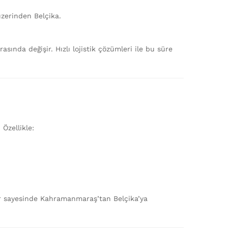
zerinden Belçika.
asında değişir. Hızlı lojistik çözümleri ile bu süre
Özellikle:
erler sayesinde Kahramanmaraş’tan Belçika’ya