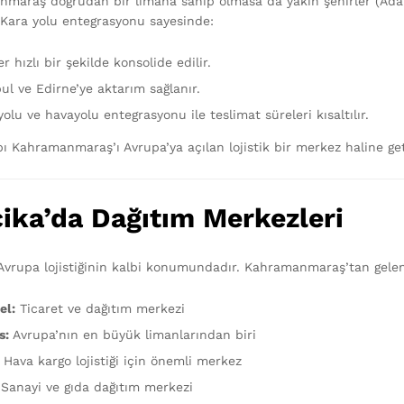
maraş doğrudan bir limana sahip olmasa da yakın şehirler (Adan
. Kara yolu entegrasyonu sayesinde:
r hızlı bir şekilde konsolide edilir.
ul ve Edirne’ye aktarım sağlanır.
olu ve havayolu entegrasyonu ile teslimat süreleri kısaltılır.
ı Kahramanmaraş’ı Avrupa’ya açılan lojistik bir merkez haline geti
ika’da Dağıtım Merkezleri
 Avrupa lojistiğinin kalbi konumundadır. Kahramanmaraş’tan gelen p
el:
Ticaret ve dağıtım merkezi
s:
Avrupa’nın en büyük limanlarından biri
Hava kargo lojistiği için önemli merkez
Sanayi ve gıda dağıtım merkezi