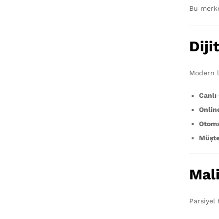
Bu merke
Diji
Modern lo
Canlı
Onlin
Otoma
Müşte
Mal
Parsiyel 