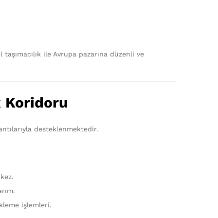
el taşımacılık ile Avrupa pazarına düzenli ve
 Koridoru
ntılarıyla desteklenmektedir.
kez.
arım.
kleme işlemleri.