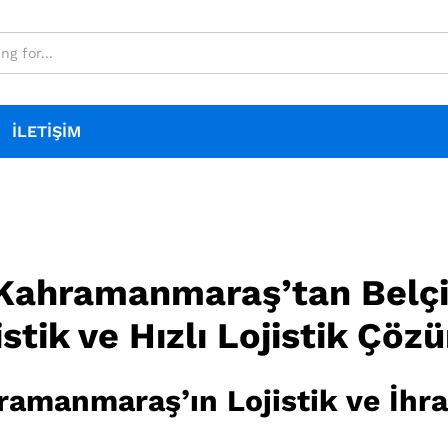
İLETIŞIM
ahramanmaraş’tan Belçik
istik ve Hızlı Lojistik Çöz
amanmaraş’ın Lojistik ve İhra