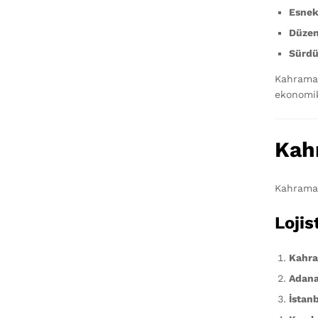
Esnek
Düzen
Sürdür
Kahramanm
ekonomik
Kah
Kahraman
Lojis
Kahra
Adana
İstan