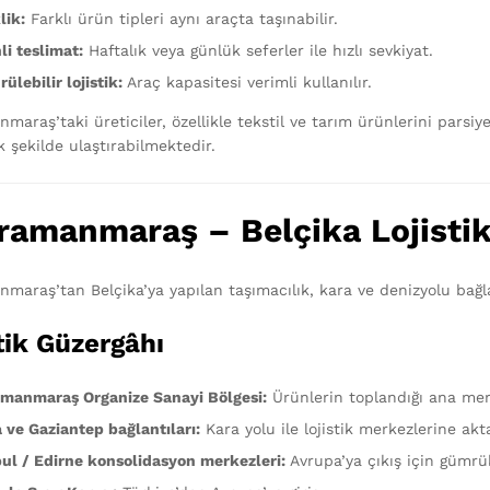
lik:
Farklı ürün tipleri aynı araçta taşınabilir.
li teslimat:
Haftalık veya günlük seferler ile hızlı sevkiyat.
ülebilir lojistik:
Araç kapasitesi verimli kullanılır.
araş’taki üreticiler, özellikle tekstil ve tarım ürünlerini parsiy
 şekilde ulaştırabilmektedir.
ramanmaraş – Belçika Lojistik
maraş’tan Belçika’ya yapılan taşımacılık, kara ve denizyolu bağla
tik Güzergâhı
manmaraş Organize Sanayi Bölgesi:
Ürünlerin toplandığı ana mer
 ve Gaziantep bağlantıları:
Kara yolu ile lojistik merkezlerine akt
bul / Edirne konsolidasyon merkezleri:
Avrupa’ya çıkış için gümrü