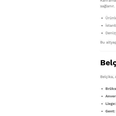
Kahraman
sağlanır
Ürünle
İstanb
Denizy
Bu altyap
Belç
Belçika,
Brüks
Anver
Liege:
Gent: