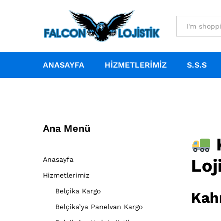
All
ANASAYFA
HIZMETLERIMIZ
S.S.S
Ana Menü
K
Anasayfa
Loj
Hizmetlerimiz
Belçika Kargo
Kahr
Belçika’ya Panelvan Kargo