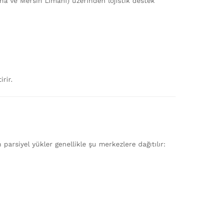
a ve Mersin Limanı) üzerinden lojistik destek
rir.
arsiyel yükler genellikle şu merkezlere dağıtılır: