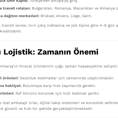
le Sınır Kapısı:
Türkiye’den Avrupa’ya giriş.
 transit rotaları:
Bulgaristan, Romanya, Macaristan ve Almanya ü
ka dağıtım merkezleri:
Brüksel, Anvers, Liege, Gent.
transit süresi, tırın çıkış noktasına ve yük tipine göre 4–6 gün ar
ısaltılabilir.
ı Lojistik: Zamanın Önemi
maraş’ın ihracat ürünlerinin çoğu zaman hassasiyetine sahiptir. 
l ürünleri:
Sezonluk teslimatlar için zamanında ulaştırılmalıdır.
ve bakliyat:
Bozulmaya karşı hızlı taşımacılık gerekir.
rünleri:
Raf ömrünü korumak için hızlı teslimat şarttır.
e özel ambalajlı tırlar, dijital takip sistemleri ve konsolide sef
ık güvenli ve hızlı bir şekilde gerçekleştirilmektedir.