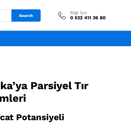
Bilgi İçin
Search
0 532 411 36 80
a’ya Parsiyel Tır
ümleri
cat Potansiyeli