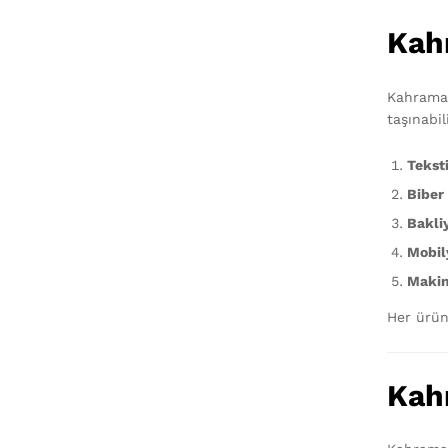
Kah
Kahraman
taşınabili
Teksti
Biber
Bakliy
Mobil
Makin
Her ürün
Kah